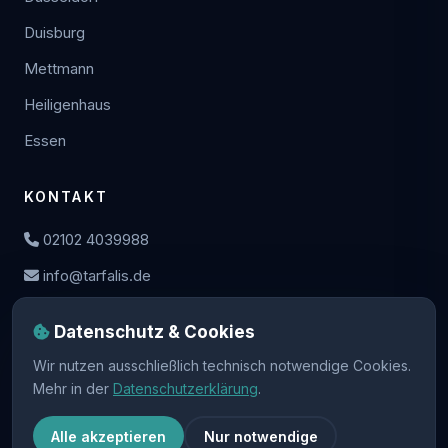
Duisburg
Mettmann
Heiligenhaus
Essen
KONTAKT
02102 4039988
info@tarfalis.de
Tiefenbroicher Str. 55a, 40885 Ratingen
Datenschutz & Cookies
Cookie-Einstellungen
Wir nutzen ausschließlich technisch notwendige Cookies.
Mehr in der
Datenschutzerklärung
.
Alle akzeptieren
Nur notwendige
©
2026
Johann Tarfalis e.K.
AGB
Datenschutz
Impressum
·
·