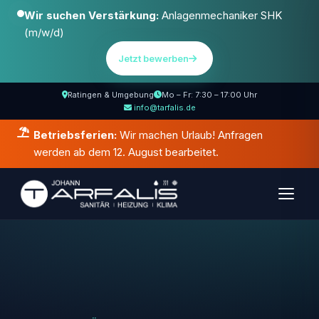
Wir suchen Verstärkung:
Anlagenmechaniker SHK
(m/w/d)
Jetzt bewerben
Ratingen & Umgebung
Mo – Fr: 7:30 – 17:00 Uhr
info@tarfalis.de
Betriebsferien:
Wir machen Urlaub! Anfragen
werden ab dem 12. August bearbeitet.